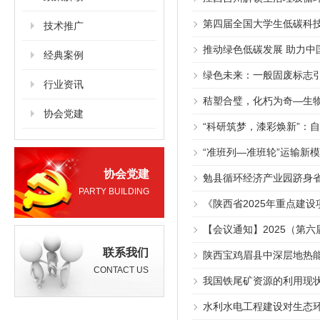
第四届全国大学生低碳科
技术推广
推动绿色低碳发展 助力中
经典案例
绿色未来：一般固废标志
行业资讯
秸塑合璧，化朽为奇—生
协会党建
“科研筑梦，漆彩焕新”：
“准班列—准班轮”运输新
协会党建
勉县循环经济产业园跻身
PARTY BUILDING
《陕西省2025年重点建
【会议通知】2025（第
联系我们
陕西宝鸡眉县中深层地热
CONTACT US
我国铁尾矿资源的利用现
水利水电工程建设对生态